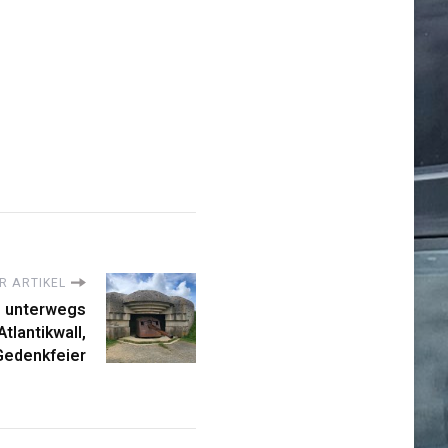
R ARTIKEL
– unterwegs
tlantikwall,
Gedenkfeier