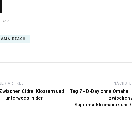
143
HAMA-BEACH
ER ARTIKEL
NÄCHSTE
 Zwischen Cidre, Klöstern und
Tag 7 - D-Day ohne Omaha 
 – unterwegs in der
zwischen A
Supermarktromantik und 