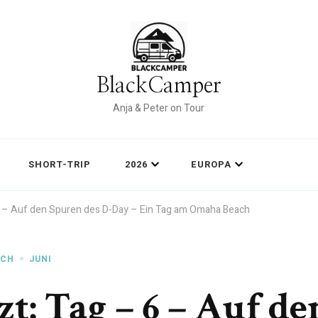
BlackCamper
Anja & Peter on Tour
SHORT-TRIP
2026
EUROPA
6 – Auf den Spuren des D-Day – Ein Tag am Omaha Beach
ICH
JUNI
t: Tag – 6 – Auf de